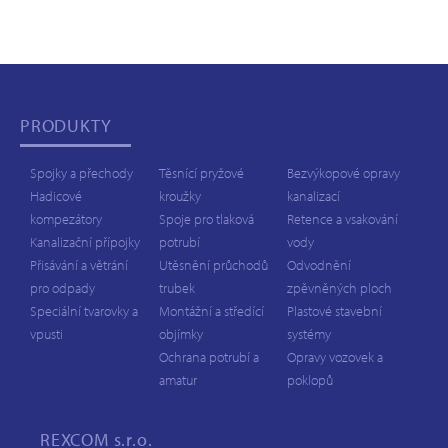
PRODUKTY
Spojky a přechody
Těsnící pryžové
Bezvýkopové opravy
Hadicové
kroužky
kanalizací
kompezátory
Spoje pro tlaková
Retence a vsakování
Kanalizační přípojky
potrubí
vody
Přisávání a větrání
Utěsnění průchodů
Odvodnění
pro odpady
trubek
zpěvněných ploch
Speciální tvarovky a
Montážní a středící
Plastové stavební
vpusti
objímky
systémy
Ochrana potrubí a
Opravy vozovek a
amatur
poklopů
REXCOM
s.r.o.