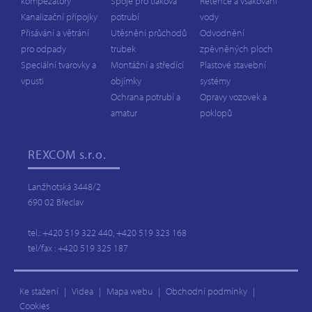
kompezátory
Spoje pro tlaková
Retence a vsakování
Kanalizační přípojky
potrubí
vody
Přisávání a větrání
Utěsnění průchodů
Odvodnění
pro odpady
trubek
zpěvněných ploch
Speciální tvarovky a
Montážní a středící
Plastové stavební
vpusti
objímky
systémy
Ochrana potrubí a
Opravy vozovek a
amatur
poklopů
REXCOM
s.r.o.
Lanžhotská 3448/2
690 02 Břeclav
tel.: +420 519 322 440, +420 519 323 168
tel/fax : +420 519 325 187
Ke stažení
|
Videa
|
Mapa webu
|
Obchodní podmínky
|
Cookies