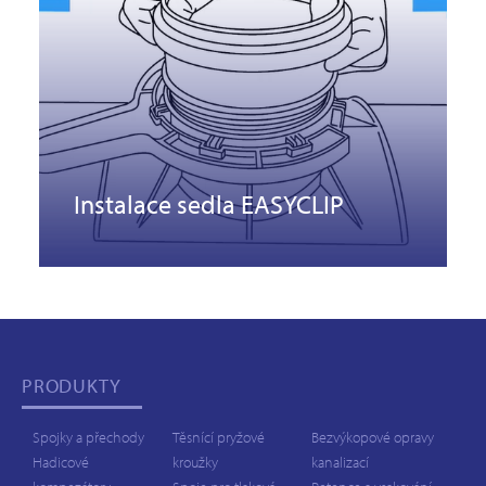
Instalace sedla EASYCLIP
PRODUKTY
Spojky a přechody
Těsnící pryžové
Bezvýkopové opravy
Hadicové
kroužky
kanalizací