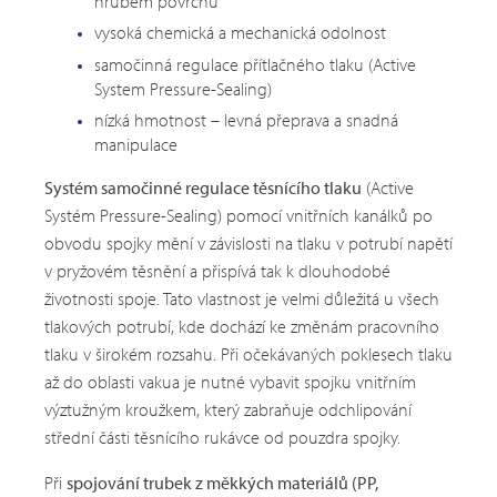
hrubém povrchu
vysoká chemická a mechanická odolnost
samočinná regulace přítlačného tlaku (Active
System Pressure-Sealing)
nízká hmotnost – levná přeprava a snadná
manipulace
Systém samočinné regulace těsnícího tlaku
(Active
Systém Pressure-Sealing) pomocí vnitřních kanálků po
obvodu spojky mění v závislosti na tlaku v potrubí napětí
v pryžovém těsnění a přispívá tak k dlouhodobé
životnosti spoje. Tato vlastnost je velmi důležitá u všech
tlakových potrubí, kde dochází ke změnám pracovního
tlaku v širokém rozsahu. Při očekávaných poklesech tlaku
až do oblasti vakua je nutné vybavit spojku vnitřním
výztužným kroužkem, který zabraňuje odchlipování
střední části těsnícího rukávce od pouzdra spojky.
Při
spojování trubek z měkkých materiálů (PP,