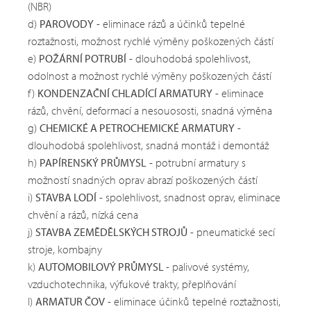
(NBR)
d)
PAROVODY
- eliminace rázů a účinků tepelné
roztažnosti, možnost rychlé výměny poškozených částí
e)
POŽÁRNÍ POTRUBÍ
- dlouhodobá spolehlivost,
odolnost a možnost rychlé výměny poškozených částí
f)
KONDENZAČNÍ CHLADÍCÍ ARMATURY
- eliminace
rázů, chvění, deformací a nesouososti, snadná výměna
g)
CHEMICKÉ A PETROCHEMICKÉ ARMATURY
-
dlouhodobá spolehlivost, snadná montáž i demontáž
h)
PAPÍRENSKÝ PRŮMYSL
- potrubní armatury s
možností snadných oprav abrazí poškozených částí
i)
STAVBA LODÍ
- spolehlivost, snadnost oprav, eliminace
chvění a rázů, nízká cena
j)
STAVBA ZEMĚDĚLSKÝCH STROJŮ
- pneumatické secí
stroje, kombajny
k)
AUTOMOBILOVÝ PRŮMYSL
- palivové systémy,
vzduchotechnika, výfukové trakty, přeplňování
l)
ARMATUR ČOV
- eliminace účinků tepelné roztažnosti,