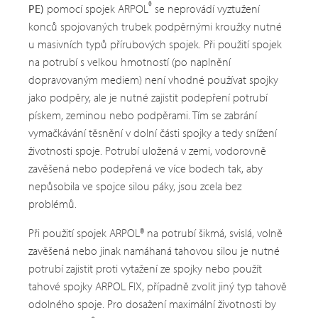
®
PE)
pomocí spojek ARPOL
se neprovádí vyztužení
konců spojovaných trubek podpěrnými kroužky nutné
u masivních typů přírubových spojek. Při použití spojek
na potrubí s velkou hmotností (po naplnění
dopravovaným mediem) není vhodné používat spojky
jako podpěry, ale je nutné zajistit podepření potrubí
pískem, zeminou nebo podpěrami. Tím se zabrání
vymačkávání těsnění v dolní části spojky a tedy snížení
životnosti spoje. Potrubí uložená v zemi, vodorovně
zavěšená nebo podepřená ve více bodech tak, aby
nepůsobila ve spojce silou páky, jsou zcela bez
problémů.
Při použití spojek ARPOL® na potrubí šikmá, svislá, volně
zavěšená nebo jinak namáhaná tahovou silou je nutné
potrubí zajistit proti vytažení ze spojky nebo použít
tahové spojky ARPOL FIX, případně zvolit jiný typ tahově
odolného spoje. Pro dosažení maximální životnosti by