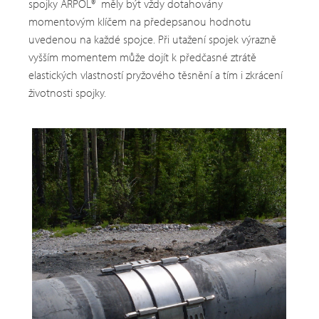
spojky ARPOL® měly být vždy dotahovány
momentovým klíčem na předepsanou hodnotu
uvedenou na každé spojce. Při utažení spojek výrazně
vyšším momentem může dojít k předčasné ztrátě
elastických vlastností pryžového těsnění a tím i zkrácení
životnosti spojky.