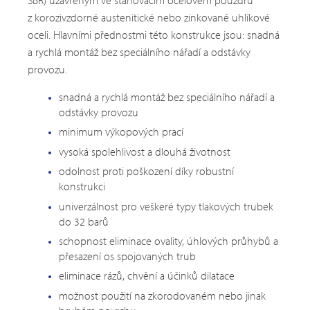
SBR) uzavřeným ve stahovacím ocelovém pouzdru
z korozivzdorné austenitické nebo zinkované uhlíkové
oceli. Hlavními přednostmi této konstrukce jsou: snadná
a rychlá montáž bez speciálního nářadí a odstávky
provozu.
snadná a rychlá montáž bez speciálního nářadí a
odstávky provozu
minimum výkopových prací
vysoká spolehlivost a dlouhá životnost
odolnost proti poškození díky robustní
konstrukci
univerzálnost pro veškeré typy tlakových trubek
do 32 barů
schopnost eliminace ovality, úhlových průhybů a
přesazení os spojovaných trub
eliminace rázů, chvění a účinků dilatace
možnost použití na zkorodovaném nebo jinak