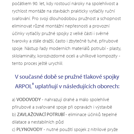
počátkem 90. let, kdy rostoucí nároky na spolehlivost a
rychlost montáže na stavbách prakticky vytlačily ruční
svařování. Pro svoji dlouhodobou pružnost a schopnost
eliminovat různé montážní nepřesnosti a provozní
účinky vytlačily pružné spojky z velké části i svěrné
tvarovky a stále dražší, často i zbytečně tuhé, přírubové
spoje. Nástup řady moderních materiálů potrubí - plasty,
sklolamináty, korozivzdorné oceli a uhlíkové kompozity -
tento proces ještě urychlil.
V současné době se pružné tlakové spojky
®
ARPOL
uplatňují v následujících oborech:
a)
VODOVODY
- nahrazují drahé a málo spolehlivé
přírubové a svařované spoje při opravách i výstavbě
b)
ZAVLAŽOVACÍ POTRUBÍ
- eliminace účinků tepelné
dilatace a nestabilních půd
c)
PLYNOVODY
- nutné použití spojek z nitrilové pryže