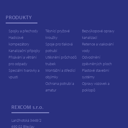
PRODUKTY
Spojky a přechody
Těsnící pryžové
Bezvýkopové opravy
Hadicové
kroužky
kanalizací
kompezátory
Spoje pro tlaková
Retence a vsakování
Kanalizační přípojky
potrubí
vody
Přisávání a větrání
Utěsnění průchodů
Odvodnění
pro odpady
trubek
zpěvněných ploch
Speciální tvarovky a
Montážní a středící
Plastové stavební
vpusti
objímky
systémy
Ochrana potrubí a
Opravy vozovek a
amatur
poklopů
REXCOM
s.r.o.
Lanžhotská 3448/2
690 02 Břeclav