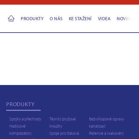
PRODUKTY
O NÁS
KE STAŽENÍ
VIDEA
NOVINKY
PRODUKTY
Spojky a přechody
Těsnící pryžové
Bezvýkopové opravy
Hadicové
kroužky
kanalizací
kompezátory
Spoje pro tlaková
Retence a vsakování