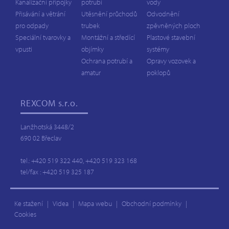
Kanalizační přípojky
potrubí
vody
Přisávání a větrání
Utěsnění průchodů
Odvodnění
pro odpady
trubek
zpěvněných ploch
Speciální tvarovky a
Montážní a středící
Plastové stavební
vpusti
objímky
systémy
Ochrana potrubí a
Opravy vozovek a
amatur
poklopů
REXCOM
s.r.o.
Lanžhotská 3448/2
690 02 Břeclav
tel.: +420 519 322 440, +420 519 323 168
tel/fax : +420 519 325 187
Ke stažení
|
Videa
|
Mapa webu
|
Obchodní podmínky
|
Cookies