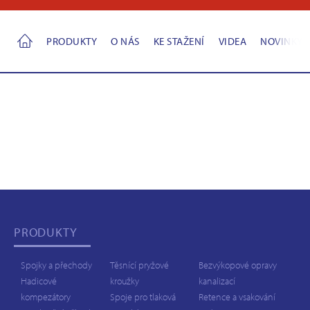
PRODUKTY
O NÁS
KE STAŽENÍ
VIDEA
NOVINKY
PRODUKTY
Spojky a přechody
Těsnící pryžové
Bezvýkopové opravy
Hadicové
kroužky
kanalizací
kompezátory
Spoje pro tlaková
Retence a vsakování