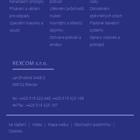
Kanalizační přípojky
potrubí
vody
Přisávání a větrání
Utěsnění průchodů
Odvodnění
pro odpady
trubek
zpěvněných ploch
Speciální tvarovky a
Montážní a středící
Plastové stavební
vpusti
objímky
systémy
Ochrana potrubí a
Opravy vozovek a
amatur
poklopů
REXCOM
s.r.o.
Lanžhotská 3448/2
690 02 Břeclav
tel.: +420 519 322 440, +420 519 323 168
tel/fax : +420 519 325 187
Ke stažení
|
Videa
|
Mapa webu
|
Obchodní podmínky
|
Cookies