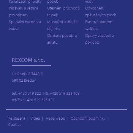
Kanalizační přípojky
potrubí
vody
Přisávání a větrání
Utěsnění průchodů
Odvodnění
pro odpady
trubek
zpěvněných ploch
Speciální tvarovky a
Montážní a středící
Plastové stavební
vpusti
objímky
systémy
Ochrana potrubí a
Opravy vozovek a
amatur
poklopů
REXCOM
s.r.o.
Lanžhotská 3448/2
690 02 Břeclav
tel.: +420 519 322 440, +420 519 323 168
tel/fax : +420 519 325 187
Ke stažení
|
Videa
|
Mapa webu
|
Obchodní podmínky
|
Cookies