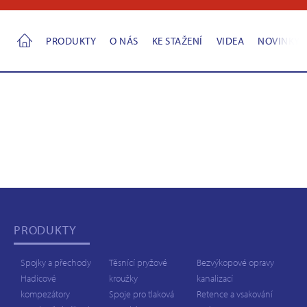
PRODUKTY
O NÁS
KE STAŽENÍ
VIDEA
NOVINKY
PRODUKTY
Spojky a přechody
Těsnící pryžové
Bezvýkopové opravy
Hadicové
kroužky
kanalizací
kompezátory
Spoje pro tlaková
Retence a vsakování