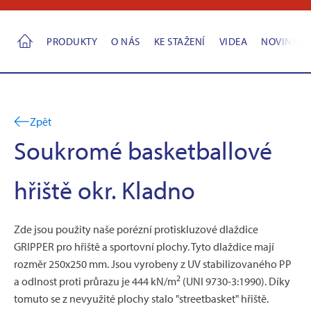
PRODUKTY
O NÁS
KE STAŽENÍ
VIDEA
NOVINKY
Zpět
Soukromé basketballové
hřiště okr. Kladno
Zde jsou použity naše porézní protiskluzové dlaždice
GRIPPER pro hřiště a sportovní plochy. Tyto dlaždice mají
rozměr 250x250 mm. Jsou vyrobeny z UV stabilizovaného PP
2
a odlnost proti průrazu je 444 kN/m
(UNI 9730-3:1990). Díky
tomuto se z nevyužité plochy stalo "streetbasket" hřiště.