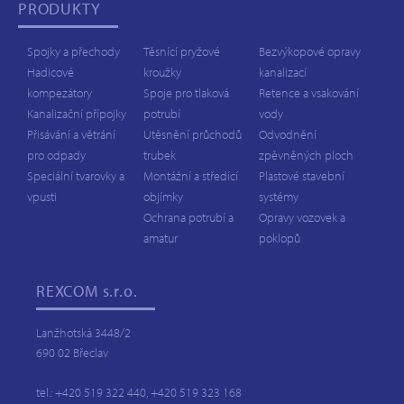
PRODUKTY
Spojky a přechody
Těsnící pryžové
Bezvýkopové opravy
Hadicové
kroužky
kanalizací
kompezátory
Spoje pro tlaková
Retence a vsakování
Kanalizační přípojky
potrubí
vody
Přisávání a větrání
Utěsnění průchodů
Odvodnění
pro odpady
trubek
zpěvněných ploch
Speciální tvarovky a
Montážní a středící
Plastové stavební
vpusti
objímky
systémy
Ochrana potrubí a
Opravy vozovek a
amatur
poklopů
REXCOM
s.r.o.
Lanžhotská 3448/2
690 02 Břeclav
tel.: +420 519 322 440, +420 519 323 168